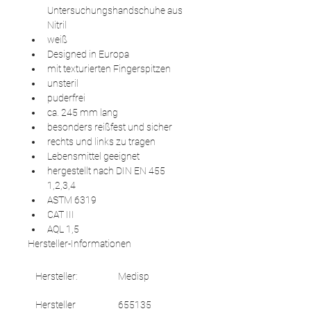
Untersuchungshandschuhe aus 
Nitril
weiß
Designed in Europa
mit texturierten Fingerspitzen
unsteril
puderfrei
ca. 245 mm lang
besonders reißfest und sicher
rechts und links zu tragen
Lebensmittel geeignet
hergestellt nach DIN EN 455 
1,2,3,4
ASTM 6319
CAT III
AQL 1,5
Hersteller-Informationen
Hersteller:
Medisp
Hersteller 
655135