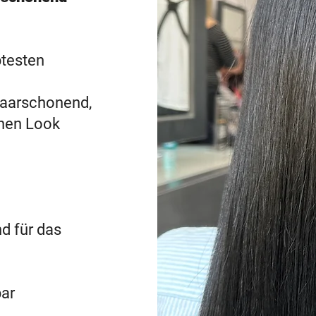
btesten
haarschonend,
chen Look
d für das
ar