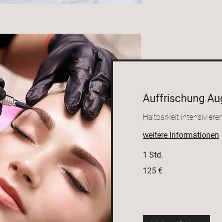
Auffrischung A
Haltbarkeit intensiviere
weitere Informationen
1 Std.
125
125 €
Euro