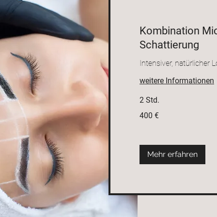
Kombination Mic
Schattierung
Intensiver, natürlicher 
weitere Informationen
2 Std.
400
400 €
Euro
Mehr erfahren