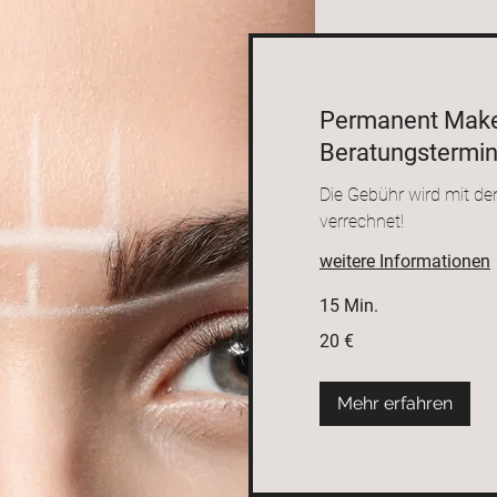
Permanent Mak
Beratungstermi
Die Gebühr wird mit d
verrechnet!
weitere Informationen
15 Min.
20
20 €
Euro
Termi
Mehr erfahren