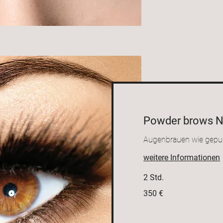
Powder brows N
Augenbrauen wie gepu
weitere Informationen
2 Std.
350
350 €
Euro