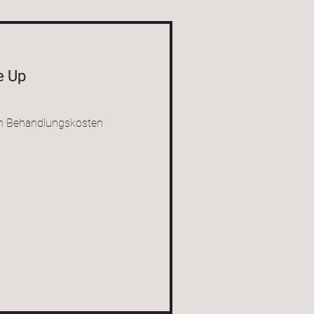
e Up
n
en Behandlungskosten
n buchen