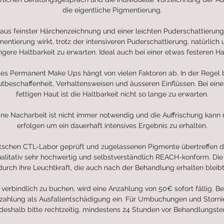
die eigentliche Pigmentierung.
aus feinster Härchenzeichnung und einer leichten Puderschattierun
mentierung wirkt, trotz der intensiveren Puderschattierung, natürlich 
ngere Haltbarkeit zu erwarten. Ideal auch bei einer etwas festeren Ha
ines Permanent Make Ups hängt von vielen Faktoren ab. In der Regel b
utbeschaffenheit, Verhaltensweisen und äusseren Einflüssen. Bei eine
fettigen Haut ist die Haltbarkeit nicht so lange zu erwarten.
eine Nacharbeit ist nicht immer notwendig und die Auffrischung kann 
erfolgen um ein dauerhaft intensives Ergebnis zu erhalten.
tschen CTL-Labor geprüft und zugelassenen Pigmente übertreffen 
qualitativ sehr hochwertig und selbstverständlich REACH-konform. Di
durch ihre Leuchtkraft, die auch nach der Behandlung erhalten bleibt
verbindlich zu buchen, wird eine Anzahlung von 50€ sofort fällig. Be
nzahlung als Ausfallentschädigung ein. Für Umbuchungen und Storni
deshalb bitte rechtzeitig, mindestens 24 Stunden vor Behandlungste