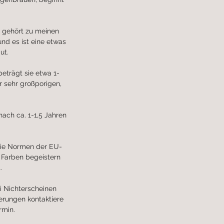
g gehört zu meinen
und es ist eine etwas
ut.
eträgt sie etwa 1-
r sehr großporigen,
nach ca. 1-1,5 Jahren
die Normen der EU-
e Farben begeistern
.
i Nichterscheinen
erungen kontaktiere
rmin.