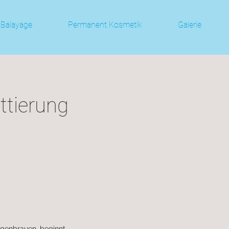
Balayage
Permanent Kosmetik
Galerie
ttierung
ugenbrauen, beginnt